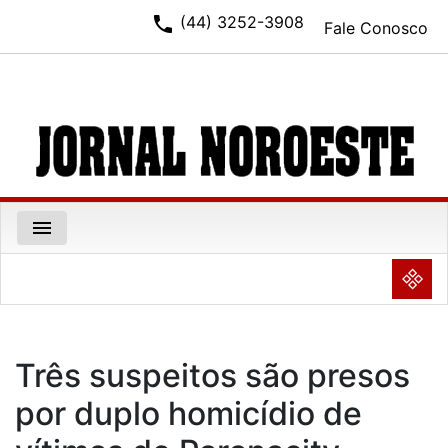
phone
(44) 3252-3908
Fale Conosco
menu
NULL
Três suspeitos são presos
por duplo homicídio de