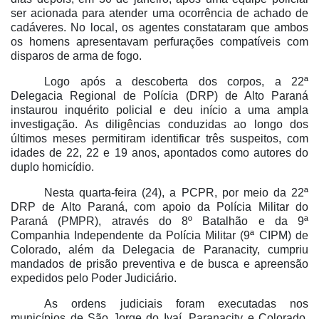
ser acionada para atender uma ocorrência de achado de
cadáveres. No local, os agentes constataram que ambos
os homens apresentavam perfurações compatíveis com
disparos de arma de fogo.
Logo após a descoberta dos corpos, a 22ª
Delegacia Regional de Polícia (DRP) de Alto Paraná
instaurou inquérito policial e deu início a uma ampla
investigação. As diligências conduzidas ao longo dos
últimos meses permitiram identificar três suspeitos, com
idades de 22, 22 e 19 anos, apontados como autores do
duplo homicídio.
Nesta quarta-feira (24), a PCPR, por meio da 22ª
DRP de Alto Paraná, com apoio da Polícia Militar do
Paraná (PMPR), através do 8º Batalhão e da 9ª
Companhia Independente da Polícia Militar (9ª CIPM) de
Colorado, além da Delegacia de Paranacity, cumpriu
mandados de prisão preventiva e de busca e apreensão
expedidos pelo Poder Judiciário.
As ordens judiciais foram executadas nos
municípios de São Jorge do Ivaí, Paranacity e Colorado.