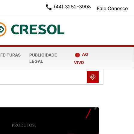
phone
(44) 3252-3908
Fale Conosco
fiber_manual_record
AO
EFEITURAS
PUBLICIDADE
LEGAL
VIVO
NULL