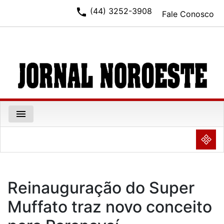
phone
(44) 3252-3908
Fale Conosco
menu
NULL
Reinauguração do Super
Muffato traz novo conceito