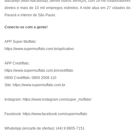
atacarejo (Max Atacadista), dentre outros serviços, com 18 mil colaboradores
diretos e mais de 10 mil empregos indiretos. A rede atua em 27 cidades do
Paraná e interior de São Paulo.
Conecte-se com a gente!
APP Super Muffato:
https://www.supermuffato.com.br/aplicativo
APP Crediffato:
https://www.supermuffato.com.br/crediffato
0800 Crediffato: 0800 2008 110
Site:
https://www.supermuffato.com.br
Instagram:
https://www.instagram.com/super_muffato/
Facebook:
https://www.facebook.com/supermuffato
WhatsApp (encarte de ofertas): (44) 9 8805-7151