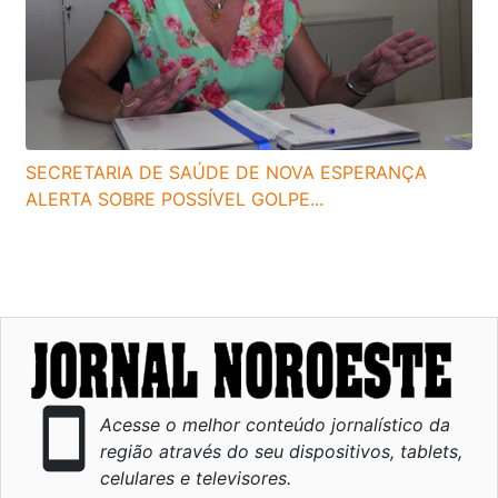
SECRETARIA DE SAÚDE DE NOVA ESPERANÇA
ALERTA SOBRE POSSÍVEL GOLPE...
smartphone
Acesse o melhor conteúdo jornalístico da
região através do seu dispositivos, tablets,
celulares e televisores.