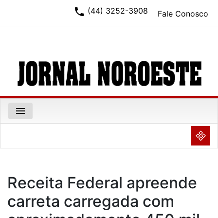
phone
(44) 3252-3908
Fale Conosco
menu
NULL
Receita Federal apreende
carreta carregada com