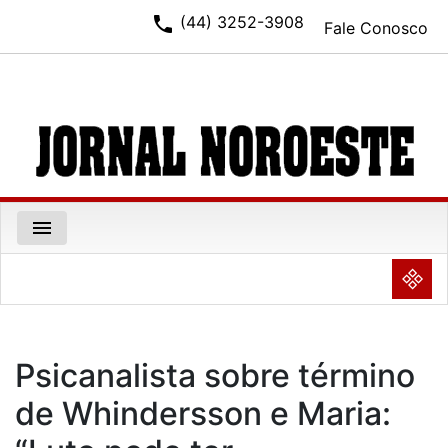
phone
(44) 3252-3908
Fale Conosco
menu
NULL
Psicanalista sobre término
de Whindersson e Maria: