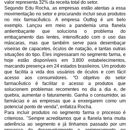
valor representa 32% da receita total do setor.
Segundo Edu Rocha, as empresas estão atentas a essa
movimentação no setor e procurando incluir seus produtos
no mix farmacêutico. A empresa
Outfog
é um belo
exemplo. Lançou em meio a pandemia uma flanela
antiembaçante que soluciona o problema do
embaçamento das lentes, intensificado com o uso das
máscaras, mas que também serve para desembaçar
viseiras de capacetes, óculos de natação, e tantas outras
situações do tipo. Eles ingressaram no segmento farma, e
hoje estão disponíveis em 3.800 estabelecimentos,
marcando presença em 24 estados brasileiros. Um produto
que facilita a vida dos usuários de óculos e com fácil
acesso aos consumidores. “O objetivo do setor
farmacêutico é facilitar o acesso a produtos que
solucionem problemas recorrentes no dia a dia e, de
quebra, aumentar o faturamento. Ganha o consumidor, as
farmácias e as empresas que a enxergarem como um
potencial ponto de venda”, enfatiza Rocha.
Para incluir produtos no segmento farma o processo é
criterioso. "Sempre acreditamos que a flanela teria muita
aderência ao segmento e já tínhamos passado por um
processo de desenvolvimento e aprimoramento no