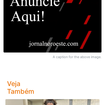
A caption for the above image.
Veja
Também