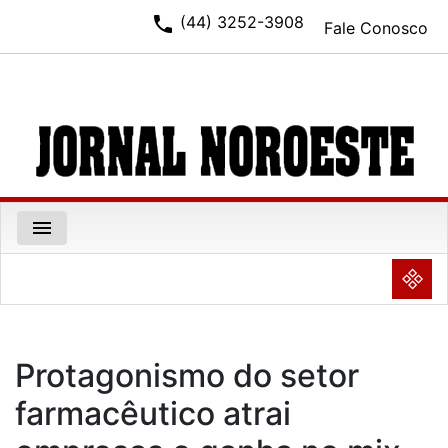
phone
(44) 3252-3908
Fale Conosco
menu
NULL
Protagonismo do setor
farmacêutico atrai