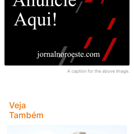
A caption for the above image.
Veja
Também