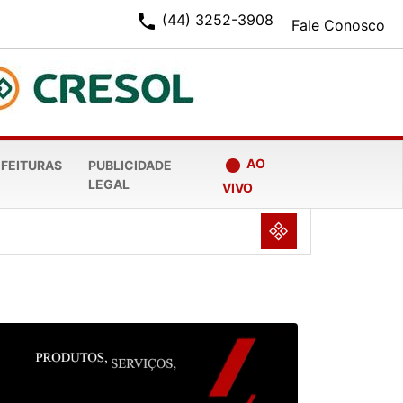
phone
(44) 3252-3908
Fale Conosco
fiber_manual_record
AO
EFEITURAS
PUBLICIDADE
LEGAL
VIVO
NULL