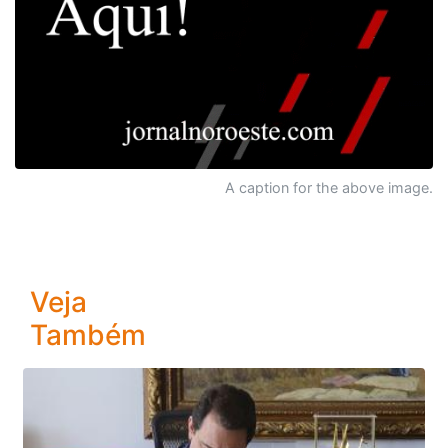
A caption for the above image.
Veja
Também