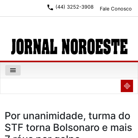
phone
(44) 3252-3908
Fale Conosco
menu
NULL
Por unanimidade, turma do
STF torna Bolsonaro e mais