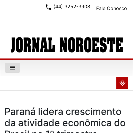
phone
(44) 3252-3908
Fale Conosco
menu
NULL
Paraná lidera crescimento
da atividade econômica do