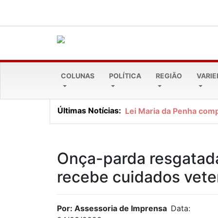
COLUNAS
POLÍTICA
REGIÃO
VARI
Últimas Notícias:
Lei Maria da Penha comp
Onça-parda resgatada
recebe cuidados veter
Por: Assessoria de Imprensa
Data: