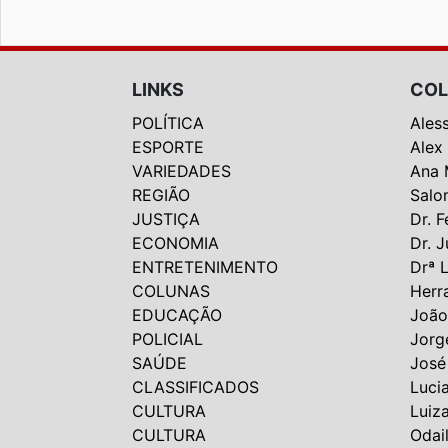
LINKS
COL
POLÍTICA
Ales
ESPORTE
Alex
VARIEDADES
Ana 
REGIÃO
Salo
JUSTIÇA
Dr. F
ECONOMIA
Dr. J
ENTRETENIMENTO
Drª 
COLUNAS
Herr
EDUCAÇÃO
João
POLICIAL
Jorg
SAÚDE
José
CLASSIFICADOS
Luci
CULTURA
Luiz
CULTURA
Odai