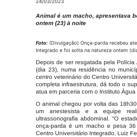
24/03/2023
Animal é um macho, apresentava bo
ontem (23) à noite
Foto:
(Divulgação) Onça-parda recebeu aten
Integrado e foi solta na natureza ontem (di
Depois de ser resgatada pela Políci
(dia 23), numa residência no municí
centro veterinário do Centro Universi
completa infraestrutura, dá todo o su
atua em parceria com o Instituto Água 
O animal chegou por volta das 18h30,
um anestesista e a equipe rea
ultrassonografia abdominal. “O esta
onça-parda é um macho e pesa 36 qu
Centro Universitário Integrado, Luiz Fe