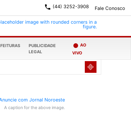
phone
(44) 3252-3908
Fale Conosco
fiber_manual_record
AO
EFEITURAS
PUBLICIDADE
LEGAL
VIVO
NULL
A caption for the above image.