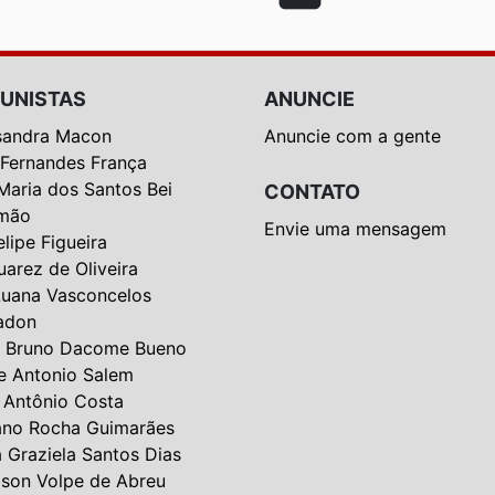
UNISTAS
ANUNCIE
sandra Macon
Anuncie com a gente
 Fernandes França
Maria dos Santos Bei
CONTATO
mão
Envie uma mensagem
elipe Figueira
uarez de Oliveira
Luana Vasconcelos
adon
 Bruno Dacome Bueno
e Antonio Salem
 Antônio Costa
ano Rocha Guimarães
a Graziela Santos Dias
lson Volpe de Abreu