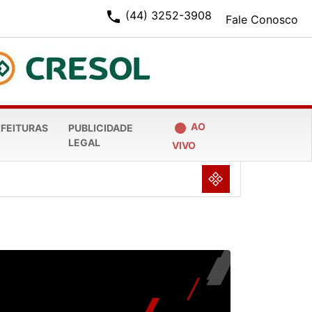
phone
(44) 3252-3908
Fale Conosco
fiber_manual_record
AO
EFEITURAS
PUBLICIDADE
LEGAL
VIVO
NULL