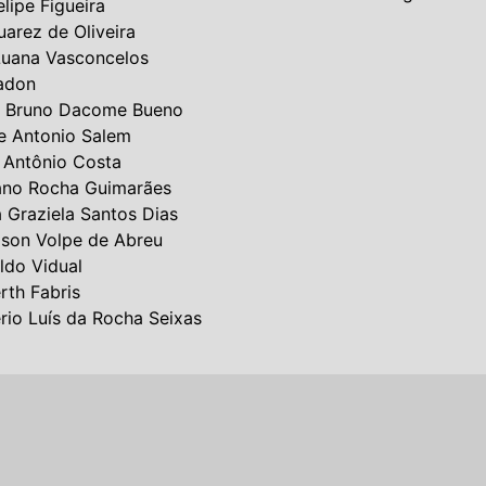
elipe Figueira
uarez de Oliveira
Luana Vasconcelos
adon
 Bruno Dacome Bueno
e Antonio Salem
 Antônio Costa
ano Rocha Guimarães
a Graziela Santos Dias
lson Volpe de Abreu
ldo Vidual
rth Fabris
rio Luís da Rocha Seixas