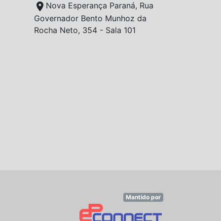
location_on
Nova Esperança Paraná, Rua
Governador Bento Munhoz da
Rocha Neto, 354 - Sala 101
Mantido por