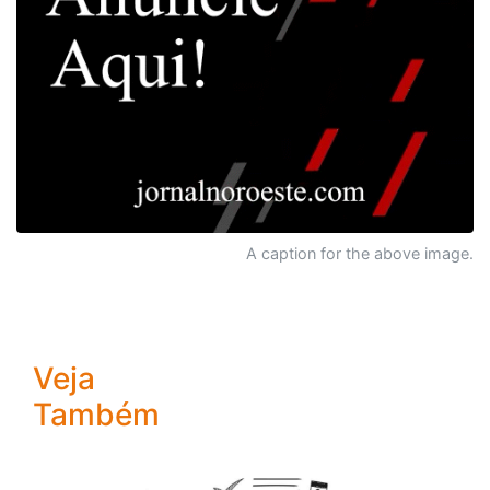
A caption for the above image.
Veja
Também