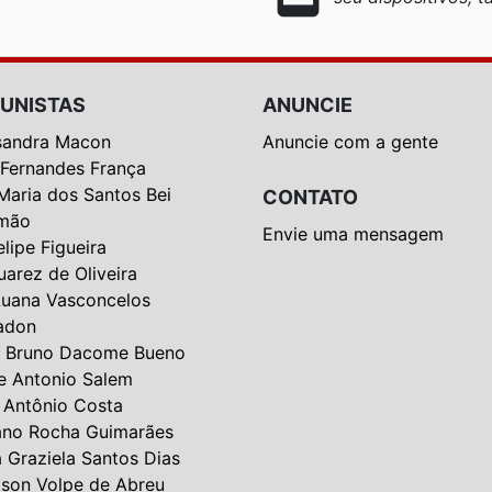
UNISTAS
ANUNCIE
sandra Macon
Anuncie com a gente
 Fernandes França
Maria dos Santos Bei
CONTATO
mão
Envie uma mensagem
elipe Figueira
uarez de Oliveira
Luana Vasconcelos
adon
 Bruno Dacome Bueno
e Antonio Salem
 Antônio Costa
ano Rocha Guimarães
a Graziela Santos Dias
lson Volpe de Abreu