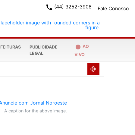
phone
(44) 3252-3908
Fale Conosco
fiber_manual_record
AO
EFEITURAS
PUBLICIDADE
LEGAL
VIVO
NULL
A caption for the above image.