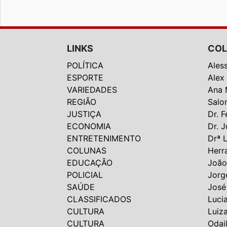
LINKS
COL
POLÍTICA
Ales
ESPORTE
Alex
VARIEDADES
Ana 
REGIÃO
Salo
JUSTIÇA
Dr. F
ECONOMIA
Dr. J
ENTRETENIMENTO
Drª 
COLUNAS
Herr
EDUCAÇÃO
João
POLICIAL
Jorg
SAÚDE
José
CLASSIFICADOS
Luci
CULTURA
Luiz
CULTURA
Odai