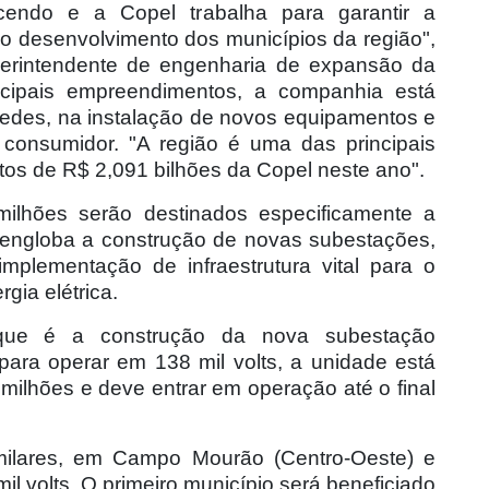
endo e a Copel trabalha para garantir a
a o desenvolvimento dos municípios da região",
uperintendente de engenharia de expansão da
ncipais empreendimentos, a companhia está
redes, na instalação de novos equipamentos e
consumidor. "A região é uma das principais
tos de R$ 2,091 bilhões da Copel neste ano".
milhões serão destinados especificamente a
 engloba a construção de novas subestações,
mplementação de infraestrutura vital para o
gia elétrica.
que é a construção da nova subestação
para operar em 138 mil volts, a unidade está
ilhões e deve entrar em operação até o final
milares, em Campo Mourão (Centro-Oeste) e
l volts. O primeiro município será beneficiado