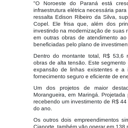
"O Noroeste do Paraná está cresc
infraestrutura elétrica necessária par
ressalta Edison Ribeiro da Silva, s
Copel. Ele frisa que, além dos pri
investindo na modernização de suas 
em outras obras de atendimento ao 
beneficiadas pelo plano de investimen
Dentro do montante total, R$ 53,6 
obras de alta tensão. Este segmento
expansão de linhas existentes e a i
fornecimento seguro e eficiente de ener
Um dos projetos de maior desta
Morangueira, em Maringá. Projetada 
recebendo um investimento de R$ 44 m
do ano.
Os outros dois empreendimentos si
Cianorte, também vão operar em 138 mi