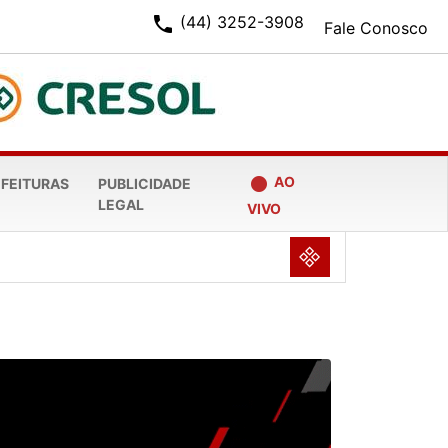
phone
(44) 3252-3908
Fale Conosco
fiber_manual_record
AO
EFEITURAS
PUBLICIDADE
LEGAL
VIVO
NULL