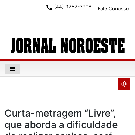
phone
(44) 3252-3908
Fale Conosco
menu
NULL
Curta-metragem “Livre”,
que aborda a dificuldade