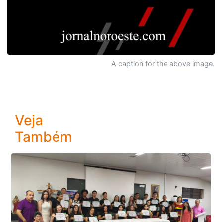
A caption for the above image.
Veja
Também