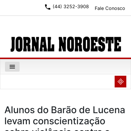
phone
(44) 3252-3908
Fale Conosco
menu
NULL
Alunos do Barão de Lucena
levam conscientização