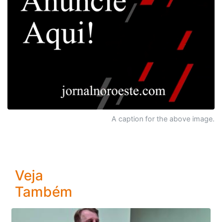
A caption for the above image.
Veja
Também