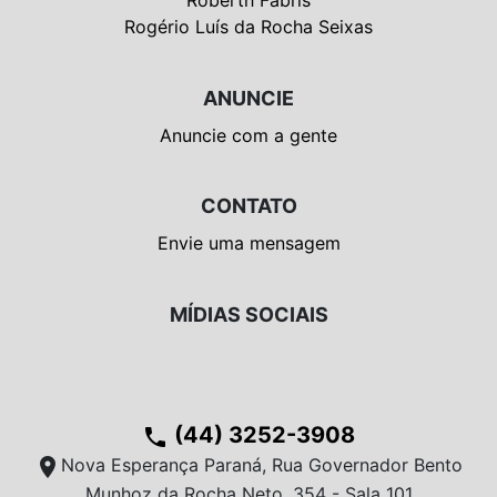
Rogério Luís da Rocha Seixas
ANUNCIE
Anuncie com a gente
CONTATO
Envie uma mensagem
MÍDIAS SOCIAIS
(44) 3252-3908
phone
location_on
Nova Esperança Paraná, Rua Governador Bento
Munhoz da Rocha Neto, 354 - Sala 101