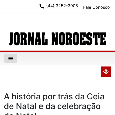
phone
(44) 3252-3908
Fale Conosco
menu
NULL
A história por trás da Ceia
de Natal e da celebração