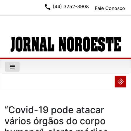
phone
(44) 3252-3908
Fale Conosco
menu
NULL
“Covid-19 pode atacar
vários órgãos do corpo