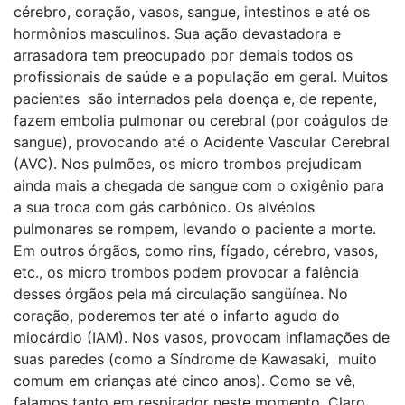
cérebro, coração, vasos, sangue, intestinos e até os
hormônios masculinos. Sua ação devastadora e
arrasadora tem preocupado por demais todos os
profissionais de saúde e a população em geral. Muitos
pacientes são internados pela doença e, de repente,
fazem embolia pulmonar ou cerebral (por coágulos de
sangue), provocando até o Acidente Vascular Cerebral
(AVC). Nos pulmões, os micro trombos prejudicam
ainda mais a chegada de sangue com o oxigênio para
a sua troca com gás carbônico. Os alvéolos
pulmonares se rompem, levando o paciente a morte.
Em outros órgãos, como rins, fígado, cérebro, vasos,
etc., os micro trombos podem provocar a falência
desses órgãos pela má circulação sangüínea. No
coração, poderemos ter até o infarto agudo do
miocárdio (IAM). Nos vasos, provocam inflamações de
suas paredes (como a Síndrome de Kawasaki, muito
comum em crianças até cinco anos). Como se vê,
falamos tanto em respirador neste momento. Claro