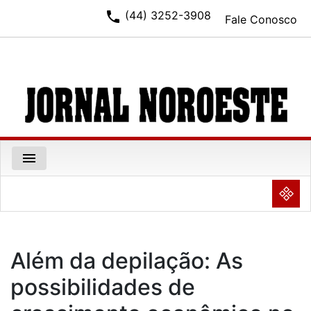
phone
(44) 3252-3908
Fale Conosco
menu
NULL
Além da depilação: As
possibilidades de