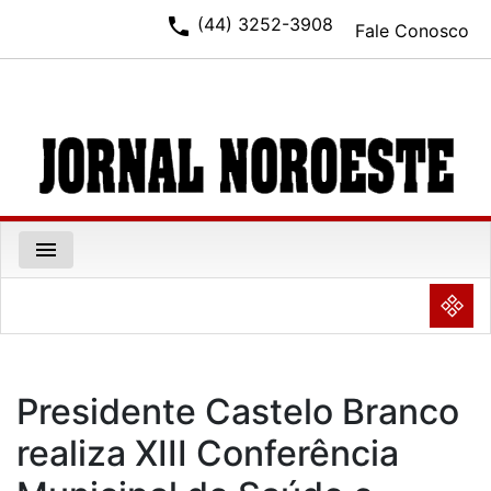
phone
(44) 3252-3908
Fale Conosco
menu
NULL
Presidente Castelo Branco
realiza XIII Conferência