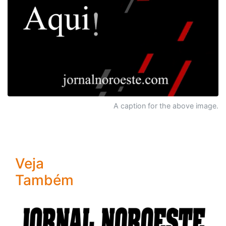
A caption for the above image.
Veja
Também