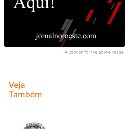
A caption for the above image.
Veja
Também