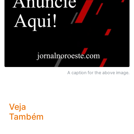
A caption for the above image.
Veja
Também