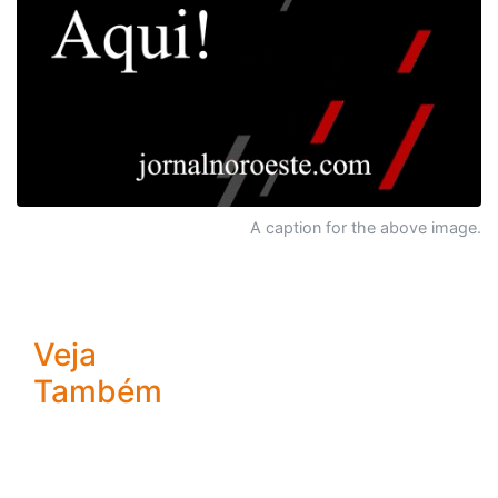
A caption for the above image.
Veja
Também