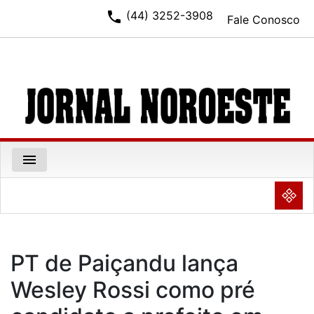
phone
(44) 3252-3908
Fale Conosco
menu
NULL
PT de Paiçandu lança
Wesley Rossi como pré