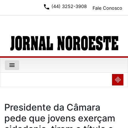
phone
(44) 3252-3908
Fale Conosco
menu
NULL
Presidente da Câmara
pede que jovens exerçam