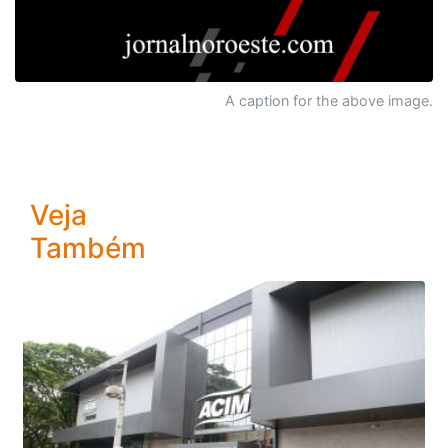
A caption for the above image.
Veja
Também