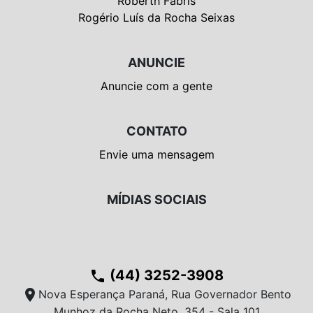
Roberth Fabris
Rogério Luís da Rocha Seixas
ANUNCIE
Anuncie com a gente
CONTATO
Envie uma mensagem
MÍDIAS SOCIAIS
(44) 3252-3908
phone
location_on
Nova Esperança Paraná, Rua Governador Bento
Munhoz da Rocha Neto, 354 - Sala 101