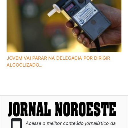
JOVEM VAI PARAR NA DELEGACIA POR DIRIGIR
ALCOOLIZADO...
smartphone
Acesse o melhor conteúdo jornalístico da