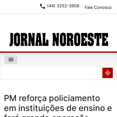
phone
(44) 3252-3908
Fale Conosco
menu
NULL
PM reforça policiamento
em instituições de ensino e