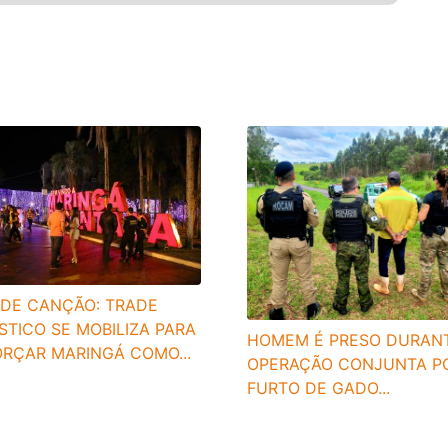
ADE CANÇÃO: TRADE
STICO SE MOBILIZA PARA
HOMEM É PRESO DURAN
ORÇAR MARINGÁ COMO...
OPERAÇÃO CONJUNTA P
FURTO DE GADO...