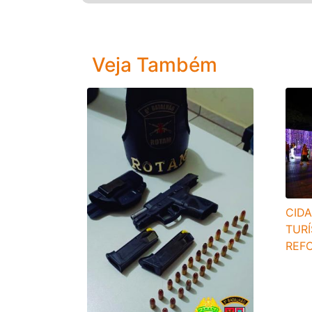
Veja Também
CID
TURÍ
REF