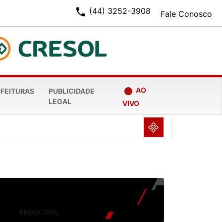
phone
(44) 3252-3908
Fale Conosco
fiber_manual_record
AO
EFEITURAS
PUBLICIDADE
LEGAL
VIVO
NULL