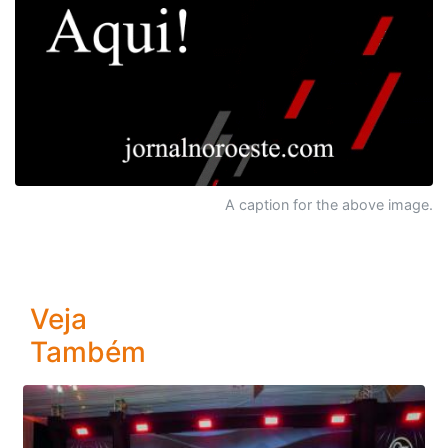
A caption for the above image.
Veja
Também