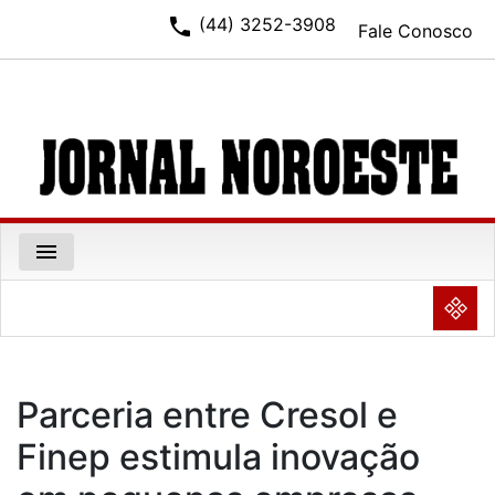
phone
(44) 3252-3908
Fale Conosco
menu
NULL
Parceria entre Cresol e
Finep estimula inovação