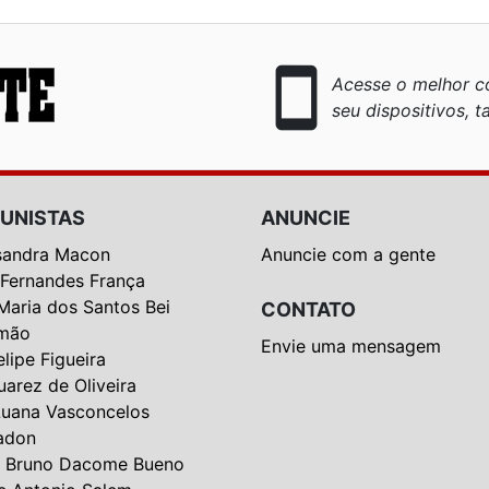
smartphone
Acesse o melhor co
seu dispositivos, ta
UNISTAS
ANUNCIE
sandra Macon
Anuncie com a gente
 Fernandes França
Maria dos Santos Bei
CONTATO
mão
Envie uma mensagem
elipe Figueira
uarez de Oliveira
Luana Vasconcelos
adon
 Bruno Dacome Bueno