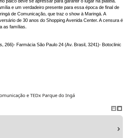
 palco deve se apressar para garantir o lugar na plateia.
ília e um verdadeiro presente para essa época de final de 
aringá de Comunicação, que traz o show à Maringá. A 
rsário de 30 anos do Shopping Avenida Center. A censura é 
 as famílias.  
s, 266)
- Farmácia São Paulo 24 (Av. Brasil, 3241)
- Botoclinic 
Comunicação e TEDx Parque do Ingá