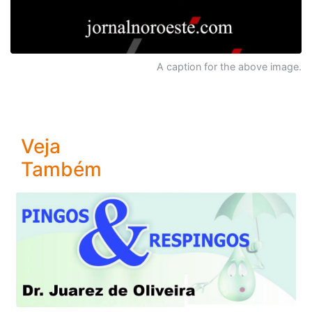
A caption for the above image.
Veja
Também