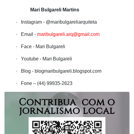
Mari Bulgareli Martins
·
Instagram - @maribulgareliarquiteta
·
Email -
maribulgareli.arq@gmail.com
·
Face - Mari Bulgareli
·
Youtube - Mari Bulgareli
·
Blog - blogmaribulgareli.blogspot.com
·
Fone – (
44) 99935-2623