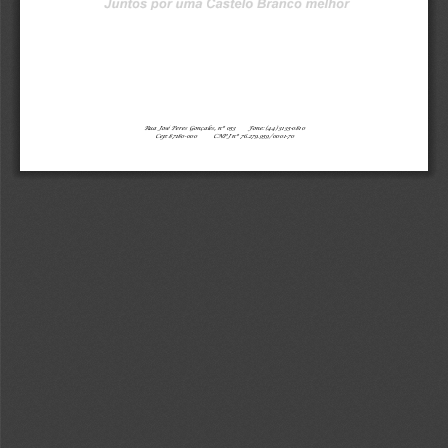
Rua José Peres Gonçales, nº 053       Fone: (44) 
3135
-
0810
Cep: 87180
-
000         CNPJ nº 
76.279.959/0001
-
70