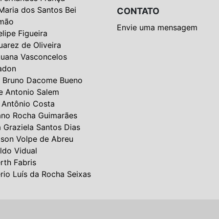
Maria dos Santos Bei
CONTATO
mão
Envie uma mensagem
elipe Figueira
uarez de Oliveira
Luana Vasconcelos
adon
 Bruno Dacome Bueno
e Antonio Salem
 Antônio Costa
ano Rocha Guimarães
a Graziela Santos Dias
lson Volpe de Abreu
ldo Vidual
rth Fabris
rio Luís da Rocha Seixas