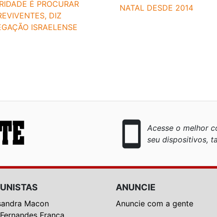
ORIDADE É PROCURAR
NATAL DESDE 2014
EVIVENTES, DIZ
EGAÇÃO ISRAELENSE
smartphone
Acesse o melhor co
seu dispositivos, ta
UNISTAS
ANUNCIE
sandra Macon
Anuncie com a gente
 Fernandes França