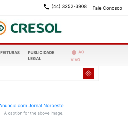
phone
(44) 3252-3908
Fale Conosco
fiber_manual_record
AO
EFEITURAS
PUBLICIDADE
LEGAL
VIVO
NULL
A caption for the above image.