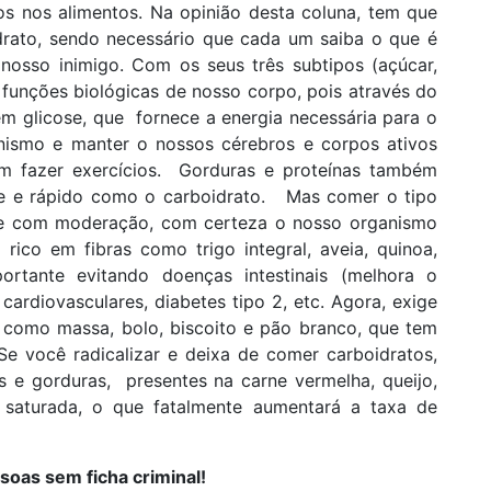
os nos alimentos. Na opinião desta coluna, tem que
drato, sendo necessário que cada um saiba o que é
nosso inimigo. Com os seus três subtipos (açúcar,
 funções biológicas de nosso corpo, pois através do
m glicose, que fornece a energia necessária para o
nismo e manter o nossos cérebros e corpos ativos
 em fazer exercícios. Gorduras e proteínas também
te e rápido como o carboidrato. Mas comer o tipo
a e com moderação, com certeza o nosso organismo
rico em fibras como trigo integral, aveia, quinoa,
ortante evitando doenças intestinais (melhora o
cardiovasculares, diabetes tipo 2, etc. Agora, exige
 como massa, bolo, biscoito e pão branco, que tem
e você radicalizar e deixa de comer carboidratos,
as e gorduras, presentes na carne vermelha, queijo,
a saturada, o que fatalmente aumentará a taxa de
soas sem ficha criminal!