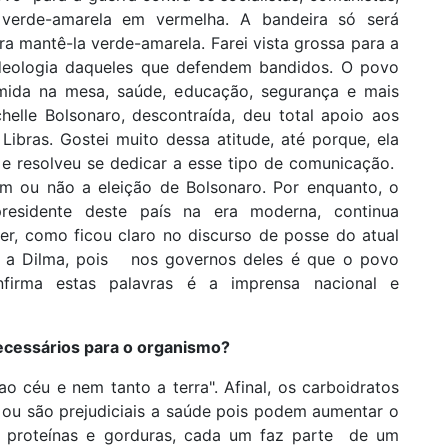
 verde-amarela em vermelha. A bandeira só será
a mantê-la verde-amarela. Farei vista grossa para a
 ideologia daqueles que defendem bandidos. O povo
comida na mesa, saúde, educação, segurança e mais
lle Bolsonaro, descontraída, deu total apoio aos
bras. Gostei muito dessa atitude, até porque, ela
 e resolveu se dedicar a esse tipo de comunicação.
m ou não a eleição de Bolsonaro. Por enquanto, o
residente deste país na era moderna, continua
r, como ficou claro no discurso de posse do atual
 e a Dilma, pois nos governos deles é que o povo
nfirma estas palavras é a imprensa nacional e
ecessários para o organismo?
o céu e nem tanto a terra". Afinal, os carboidratos
s ou são prejudiciais a saúde pois podem aumentar o
s, proteínas e gorduras, cada um faz parte de um