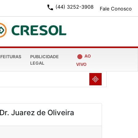
phone
(44) 3252-3908
Fale Conosco
fiber_manual_record
AO
EFEITURAS
PUBLICIDADE
LEGAL
VIVO
NULL
Dr. Juarez de Oliveira