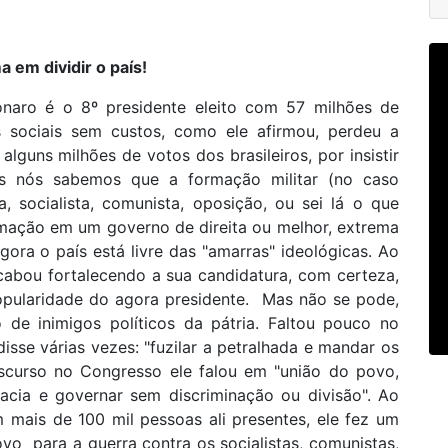
 em dividir o país!
onaro é o 8º presidente eleito com 57 milhões de
sociais sem custos, como ele afirmou, perdeu a
guns milhões de votos dos brasileiros, por insistir
os nós sabemos que a formação militar (no caso
, socialista, comunista, oposição, ou sei lá o que
rmação em um governo de direita ou melhor, extrema
gora o país está livre das "amarras" ideológicas. Ao
acabou fortalecendo a sua candidatura, com certeza,
pularidade do agora presidente. Mas não se pode,
de inimigos políticos da pátria. Faltou pouco no
disse várias vezes: "fuzilar a petralhada e mandar os
iscurso no Congresso ele falou em "união do povo,
acia e governar sem discriminação ou divisão". Ao
om mais de 100 mil pessoas ali presentes, ele fez um
o para a guerra contra os socialistas, comunistas,