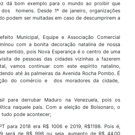
 vez dá bom exemplo para o mundo ao proibir que
os dos homens. Desde 1º de janeiro, organizações
ado podem ser multadas em caso de descumprirem a
feito Municipal, Equipe e Associação Comercial
ulminou com a bonita decoração natalina de nossa
e sentido, pois Nova Esperança é o centro de uma
visita de pessoas das cidades vizinhas a fazerem
, vamos continuar com este espírito natalino,
dendo até às palmeiras da Avenida Rocha Pombo. É
pação do comércio e dos moradores da cidade,
il para derrubar Maduro na Venezuela, pois os
ítica naquele país. Com a eleição de Bolsonaro, o
e tudo pode acontecer;
 PT para 2018 era R$ 1006 e 2019, R$1198. Pois é,
19 será de R$ 998 ou seja, aumento de R$ 44,00