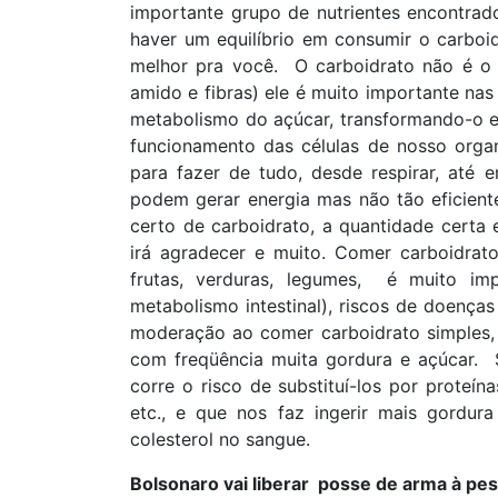
importante grupo de nutrientes encontrad
haver um equilíbrio em consumir o carboi
melhor pra você. O carboidrato não é o 
amido e fibras) ele é muito importante nas
metabolismo do açúcar, transformando-o e
funcionamento das células de nosso orga
para fazer de tudo, desde respirar, até
podem gerar energia mas não tão eficien
certo de carboidrato, a quantidade cert
irá agradecer e muito. Comer carboidrato 
frutas, verduras, legumes, é muito imp
metabolismo intestinal), riscos de doenças 
moderação ao comer carboidrato simples,
com freqüência muita gordura e açúcar. S
corre o risco de substituí-los por proteín
etc., e que nos faz ingerir mais gordur
colesterol no sangue.
Bolsonaro vai liberar posse de arma à pes