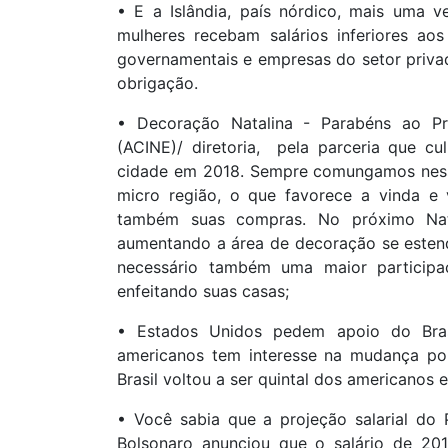
• E a Islândia, país nórdico, mais uma
mulheres recebam salários inferiores a
governamentais e empresas do setor priv
obrigação.
• Decoração Natalina - Parabéns ao Pre
(ACINE)/ diretoria, pela parceria que c
cidade em 2018. Sempre comungamos ness
micro região, o que favorece a vinda e 
também suas compras. No próximo Natal
aumentando a área de decoração se esten
necessário também uma maior partici
enfeitando suas casas;
• Estados Unidos pedem apoio do Bras
americanos tem interesse na mudança pol
Brasil voltou a ser quintal dos americanos 
• Você sabia que a projeção salarial do
Bolsonaro anunciou que o salário de 20