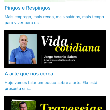
Pingos e Respingos
Mais emprego, mais renda, mais salários, mais tempo
para viver para os...
A arte que nos cerca
Hoje vamos falar um pouco sobre a arte. Ela está
presente em...