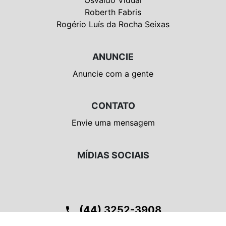
Roberth Fabris
Rogério Luís da Rocha Seixas
ANUNCIE
Anuncie com a gente
CONTATO
Envie uma mensagem
MÍDIAS SOCIAIS
(44) 3252-3908
phone
location_on
Nova Esperança Paraná, Rua Governador Bento