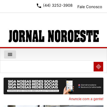
phone
(44) 3252-3908
Fale Conosco
menu
NULL
Anuncie com a gente!