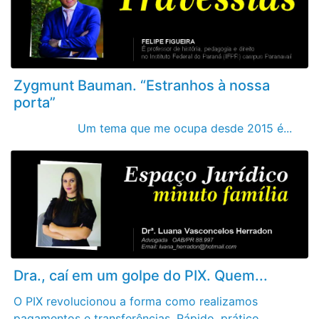
Zygmunt Bauman. “Estranhos à nossa
porta”
Um tema que me ocupa desde 2015 é...
Dra., caí em um golpe do PIX. Quem...
O PIX revolucionou a forma como realizamos
pagamentos e transferências. Rápido, prático...