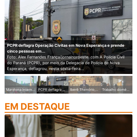
PCPR deflagra Operação Civitas em Nova Esperança e prende
cinco pessoas em...
Foto: Alex Fernandes França/jornalnoroeste. com A Polícia Civil
do Paraná (PCPR), por meio da Delegacia de Polícia de Nova
Esperança, deflagrou, nesta sexta-feira...
Maratona Internacional de Maringá oferece desconto exclusivo para participantes da Maratona Internacional...
PCPR deflagra Operação Civitas em Nova Esperança e prende cinco pessoas em...
Iberê Thenório, do Manual do Mundo, participa de encontro que reúne ciência,...
Trabalho doméstico não remunerado pode garantir benefício por incapacidade, reforça decisão da...
EM DESTAQUE